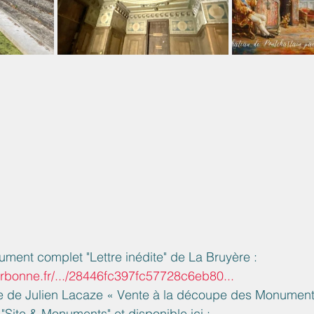
cument complet "Lettre inédite" de La Bruyère : 
orbonne.fr/.../28446fc397fc57728c6eb80...
icle de Julien Lacaze « Vente à la découpe des Monument
"Site & Monuments" et disponible ici :  