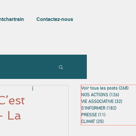
ntchartrain
Contactez-nous
Voir tous les posts
(268)
268
NOS ACTIONS
(126)
126 post
C’est
VIE ASSOCIATIVE
(32)
32 pos
S'INFORMER
(182)
182 posts
- La
PRESSE
(11)
11 posts
CLIMAT
(25)
25 posts