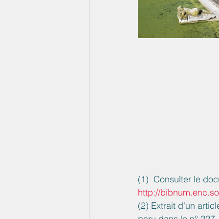
(1)  Consulter le do
http://bibnum.enc.s
(2) Extrait d'un art
paru dans le n° 227  