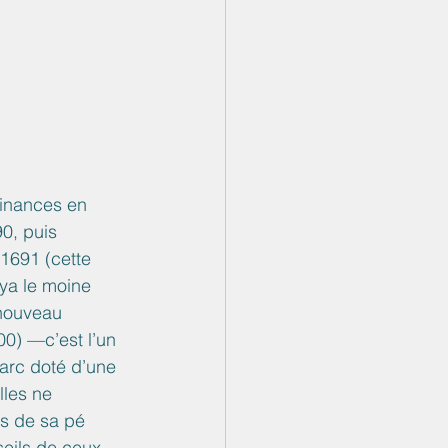
Finances en 
0, puis 
1691 (cette 
ya le moine 
 nouveau 
0) —c’est l’un 
arc doté d’une 
lles ne 
es de sa pé 
seils de ceux 