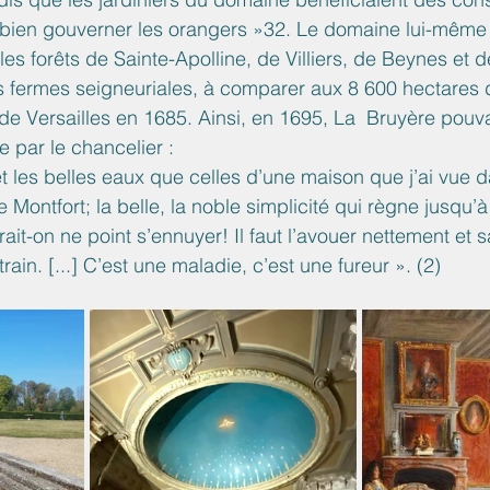
 bien gouverner les orangers »32. Le domaine lui-même t
les forêts de Sainte-Apolline, de Villiers, de Beynes et
s fermes seigneuriales, à comparer aux 8 600 hectares
e Versailles en 1685. Ainsi, en 1695, La  Bruyère pouvai
 par le chancelier :
t les belles eaux que celles d’une maison que j’ai vue d
 Montfort; la belle, la noble simplicité qui règne jusqu’
it-on ne point s’ennuyer! Il faut l’avouer nettement et s
rain. [...] C’est une maladie, c’est une fureur ». (2)