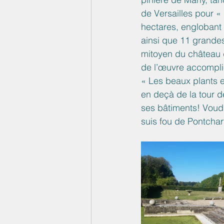
de Versailles pour «
hectares, englobant 
ainsi que 11 grande
mitoyen du château d
de l’œuvre accomplie
« Les beaux plants e
en deçà de la tour de
ses bâtiments! Voudra
suis fou de Pontchart