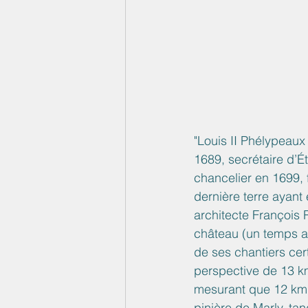
"Louis II Phélypeaux
1689, secrétaire d’Ét
chancelier en 1699, 
dernière terre ayan
architecte François
château (un temps at
de ses chantiers cer
perspective de 13 km,
mesurant que 12 km. 
pinière de Marly, ta