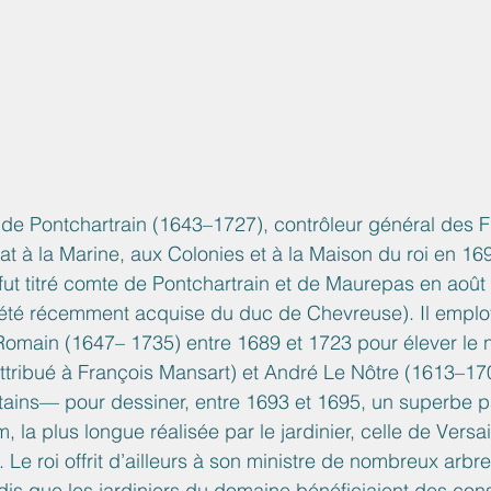
 de Pontchartrain (1643–1727), contrôleur général des 
at à la Marine, aux Colonies et à la Maison du roi en 169
fut titré comte de Pontchartrain et de Maurepas en août 
t été récemment acquise du duc de Chevreuse). Il emplo
 Romain (1647– 1735) entre 1689 et 1723 pour élever le
tribué à François Mansart) et André Le Nôtre (1613–170
tains— pour dessiner, entre 1693 et 1695, un superbe p
 la plus longue réalisée par le jardinier, celle de Versai
Le roi offrit d’ailleurs à son ministre de nombreux arbr
ndis que les jardiniers du domaine bénéficiaient des con