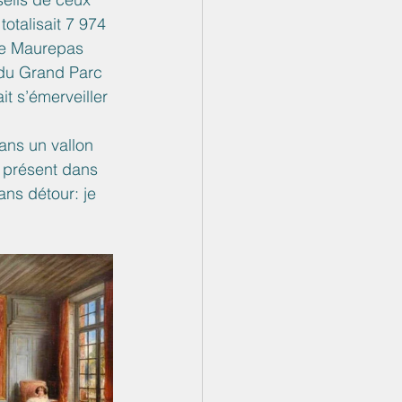
otalisait 7 974 
 de Maurepas 
 du Grand Parc 
t s’émerveiller 
ans un vallon 
à présent dans 
ans détour: je 