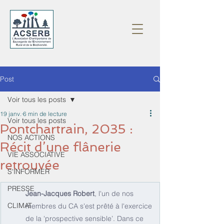
Post
Voir tous les posts
19 janv.
6 min de lecture
Voir tous les posts
Pontchartrain, 2035 :
NOS ACTIONS
Récit d’une flânerie
VIE ASSOCIATIVE
retrouvée
S'INFORMER
PRESSE
Jean-Jacques Robert
, l'un de nos 
CLIMAT
membres du CA s'est prêté à l'exercice 
de la 'prospective sensible’. Dans ce 