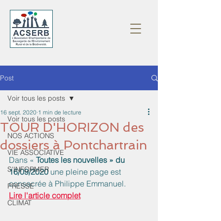
Post
Voir tous les posts
16 sept. 2020
1 min de lecture
Voir tous les posts
TOUR D'HORIZON des
NOS ACTIONS
dossiers à Pontchartrain
VIE ASSOCIATIVE
Dans « 
Toutes les nouvelles » du 
S'INFORMER
16/09/2020
 une pleine page est 
consacrée à Philippe Emmanuel.  
PRESSE
Lire l'article complet
CLIMAT