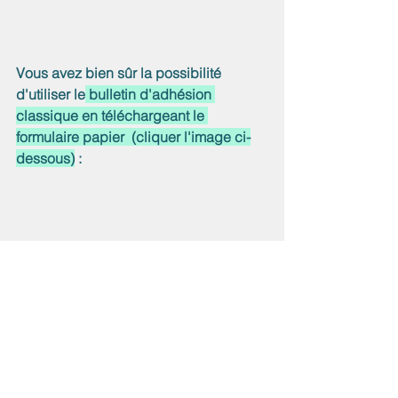
Vous avez bien sûr la possibilité 
d'utiliser le
 bulletin d'adhésion 
classique en téléchargeant le 
formulaire papier  (cliquer l'image ci-
dessous)
 : 
Facebook ACSERB: 
https://www.facebook.com/Association
ACSERB
Youtube ACSERB : 
https://www.youtube.com/channel/UCS
ZRKcfXjT_LTXkU-4WnvTQ
Nous contacter : acserb78@gmail.com