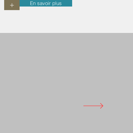
En savoir plus
+
e de même,
orie de la
jamais vue.
nère.