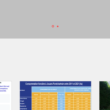
in ‘La terre en héritage’, Fayard, 2000
os actualités | derniers pos