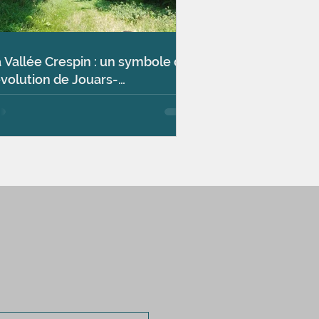
 Vallée Crespin : un symbole de
évolution de Jouars-
ntchartrain et de l’engagement
 l’ACSERB