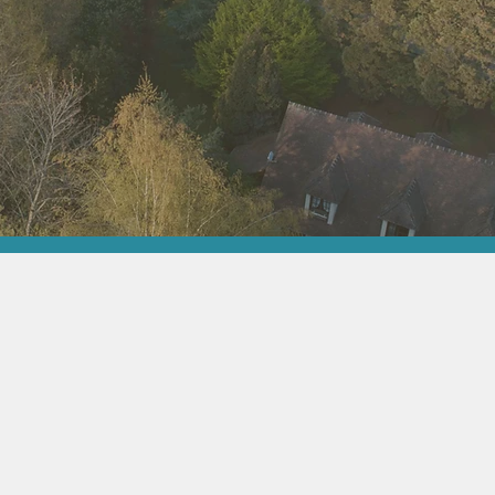
L'Association Chartripont
de Sauvegarde de l'Envi
Rural et de la Biodiversité
Ne laissons pas détruire nos é
précieux. Nous ne pouvons plus
devons agir maintenant, là où n
Le respect de l'environnement
de nous.