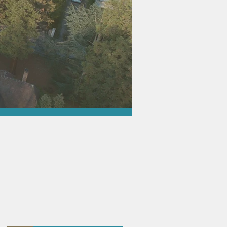
aine
ronnement
 (Yvelines)
cosystèmes si
 attendre, nous
ous vivons.
 dépend de chacun