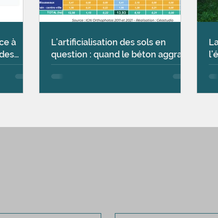
ce à
L’artificialisation des sols en
La
 des
question : quand le béton aggrave
l’
les canicules
Po
de
Contactez-nous