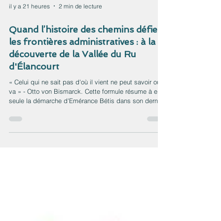
il y a 21 heures
2 min de lecture
Quand l’histoire des chemins défie
les frontières administratives : à la
découverte de la Vallée du Ru
d'Élancourt
« Celui qui ne sait pas d'où il vient ne peut savoir où il
va » - Otto von Bismarck. Cette formule résume à elle
seule la démarche d'Emérance Bétis dans son dernier
article. En exhumant un inventaire des chemins ruraux
datant de 1888, elle nous invite à remonter le temps à
travers la sémantique de nos voies locales. Comment
une sente devient un chemin, puis une rue ? Comment
les noms changent (ou se figent) au gré de
l'urbanisation et de l'adaptation des flux sur un siècle
et