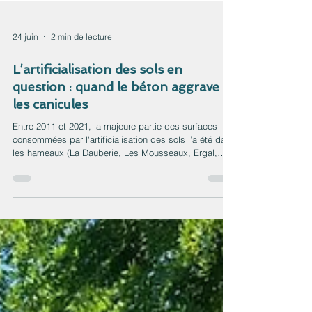
24 juin
2 min de lecture
L’artificialisation des sols en
question : quand le béton aggrave
les canicules
Entre 2011 et 2021, la majeure partie des surfaces
consommées par l'artificialisation des sols l’a été dans
les hameaux (La Dauberie, Les Mousseaux, Ergal,
etc.)! Dans un prochain post, nous mettrons à votre
disposition un compteur en temps réel affichant,
seconde par seconde, les surfaces consommées par
l’artificialisation des sols à Jouars-Pontchartrain. Ces
données s’appuient sur les chiffres officiels du Portail