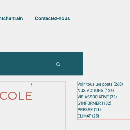
ntchartrain
Contactez-nous
Voir tous les posts
(268)
268
NOS ACTIONS
(126)
126 post
ICOLE
VIE ASSOCIATIVE
(32)
32 pos
S'INFORMER
(182)
182 posts
PRESSE
(11)
11 posts
CLIMAT
(25)
25 posts