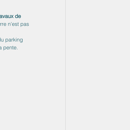
ravaux de 
erre n'est pas 
u parking 
a pente.