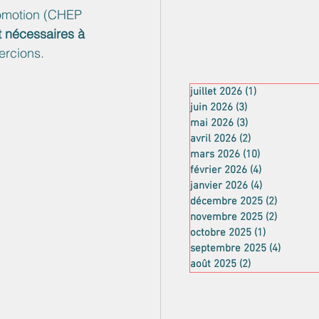
romotion (CHEP 
t nécessaires à 
ercions.
juillet 2026
(1)
1 post
juin 2026
(3)
3 posts
mai 2026
(3)
3 posts
avril 2026
(2)
2 posts
mars 2026
(10)
10 posts
février 2026
(4)
4 posts
janvier 2026
(4)
4 posts
décembre 2025
(2)
2 posts
novembre 2025
(2)
2 posts
octobre 2025
(1)
1 post
septembre 2025
(4)
4 posts
août 2025
(2)
2 posts