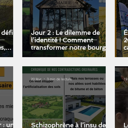
 défi
Jour 2 : Le dilemme de
É
l’identité ! Comment
2
s,
transformer notre bourg
c
sans perdre son âme ?
l
mune ?
20 févr.
3 min de lecture
19 
 : un
Schizophrène à l’insu de
L