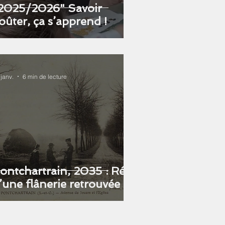
2025/2026" Savoir
oûter, ça s’apprend !
 janv.
6 min de lecture
ontchartrain, 2035 : Récit
’une flânerie retrouvée