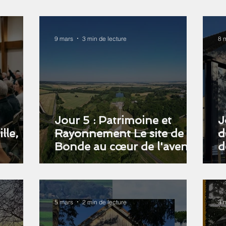
9 mars
3 min de lecture
8 
Jour 5 : Patrimoine et
J
lle,
Rayonnement Le site de La
d
Bonde au cœur de l'avenir
d
de notre commune.
b
5 mars
2 min de lecture
3 