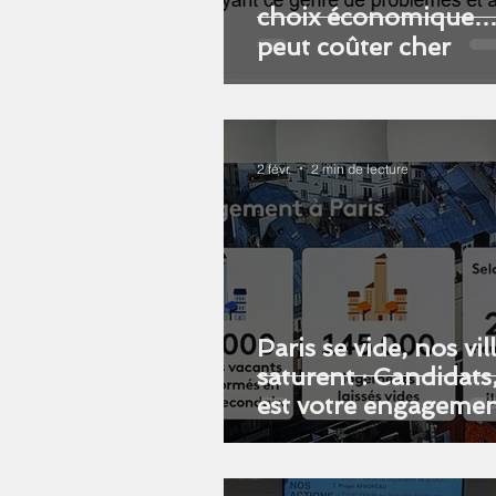
choix économique…
peut coûter cher
2 févr.
2 min de lecture
Paris se vide, nos vil
saturent : Candidats
est votre engagemen