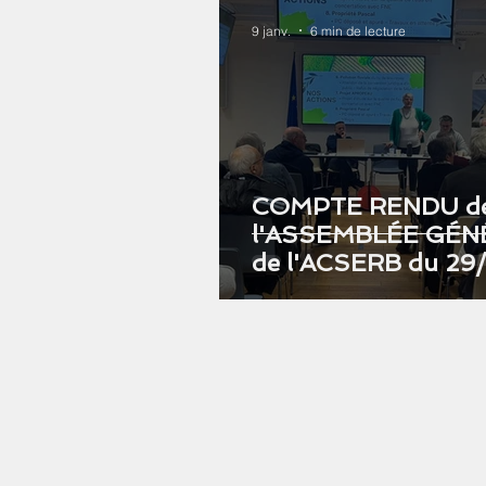
9 janv.
6 min de lecture
COMPTE RENDU d
l'ASSEMBLÉE GÉNÉRALE
de l'ACSERB du 29/
À BAZOCHES
Association ACSERB
Chez Isabelle Venault
216 chemin de la Vallée Crespi
78760 Pontchartrain
Portable : 06 77 04 56 97