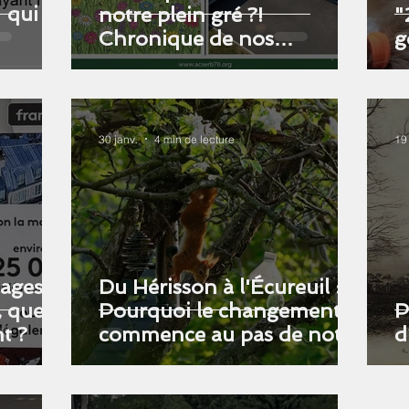
 qui
notre plein gré ?!
"
Chronique de nos
g
contradictions ordinaires
30 janv.
4 min de lecture
19
lages
Du Hérisson à l'Écureuil :
, quel
Pourquoi le changement
P
t ?
commence au pas de notre
d
porte.