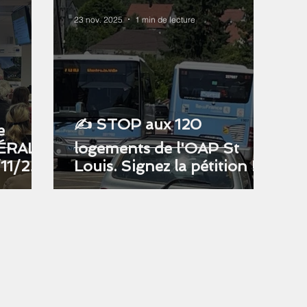
23 nov. 2025
1 min de lecture
✍️ STOP aux 120
e
logements de l'OAP St
11/25
Louis. Signez la pétition !
n