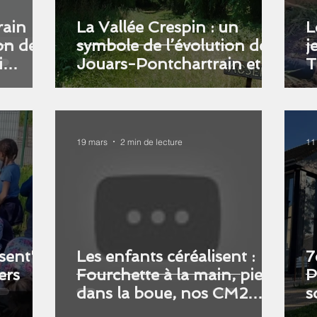
rain
La Vallée Crespin : un
L
ion des
symbole de l’évolution de
j
i
Jouars-Pontchartrain et de
T
l’engagement de l’ACSERB
19 mars
2 min de lecture
11
sent" :
Les enfants céréalisent :
7
ers
Fourchette à la main, pieds
P
dans la boue, nos CM2
s
préparent l'avenir !