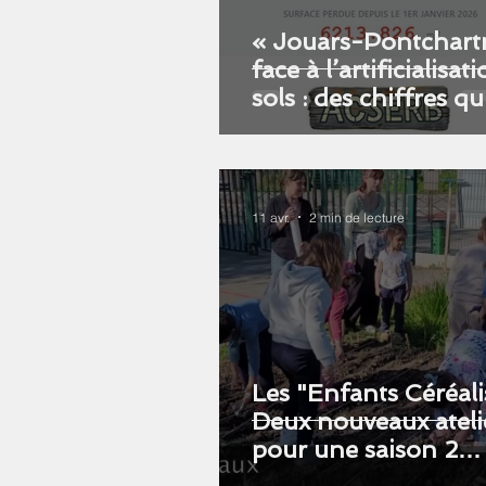
« Jouars-Pontchart
face à l’artificialisat
sols : des chiffres qu
parlent »
11 avr.
2 min de lecture
Les "Enfants Céréali
Deux nouveaux ateli
pour une saison 2
"augmentée" !