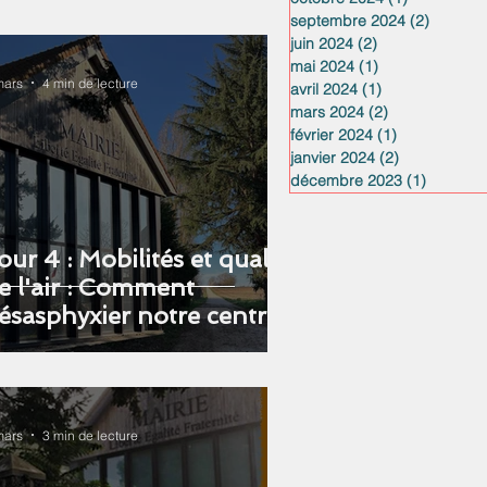
septembre 2024
(2)
2 posts
juin 2024
(2)
2 posts
mai 2024
(1)
1 post
mars
4 min de lecture
avril 2024
(1)
1 post
mars 2024
(2)
2 posts
février 2024
(1)
1 post
janvier 2024
(2)
2 posts
décembre 2023
(1)
1 post
our 4 : Mobilités et qualité
e l'air : Comment
ésasphyxier notre centre-
ourg ?
mars
3 min de lecture