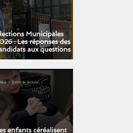
lections Municipales
026 : Les réponses des
andidats aux questions de
’ACSERB.
févr.
2 min de lecture
es enfants céréalisent