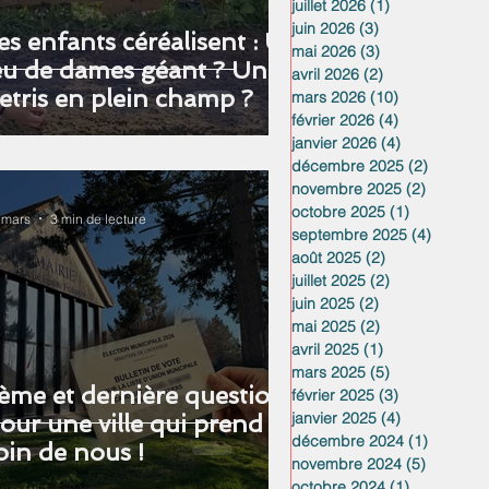
juillet 2026
(1)
1 post
juin 2026
(3)
3 posts
es enfants céréalisent : Un
mai 2026
(3)
3 posts
eu de dames géant ? Un
avril 2026
(2)
2 posts
etris en plein champ ?
mars 2026
(10)
10 posts
février 2026
(4)
4 posts
janvier 2026
(4)
4 posts
décembre 2025
(2)
2 posts
novembre 2025
(2)
2 posts
octobre 2025
(1)
1 post
 mars
3 min de lecture
septembre 2025
(4)
4 posts
août 2025
(2)
2 posts
juillet 2025
(2)
2 posts
juin 2025
(2)
2 posts
mai 2025
(2)
2 posts
avril 2025
(1)
1 post
mars 2025
(5)
5 posts
ème et dernière question :
février 2025
(3)
3 posts
janvier 2025
(4)
4 posts
our une ville qui prend
décembre 2024
(1)
1 post
oin de nous !
novembre 2024
(5)
5 posts
octobre 2024
(1)
1 post