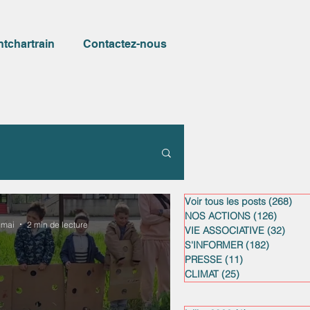
ntchartrain
Contactez-nous
Voir tous les posts
(268)
268
NOS ACTIONS
(126)
126 po
 mai
2 min de lecture
VIE ASSOCIATIVE
(32)
32 po
S'INFORMER
(182)
182 post
PRESSE
(11)
11 posts
CLIMAT
(25)
25 posts