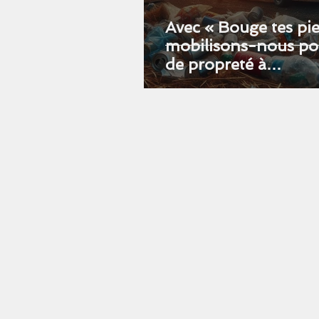
Avec « Bouge tes pie
mobilisons-nous po
de propreté à
Pontchartrain