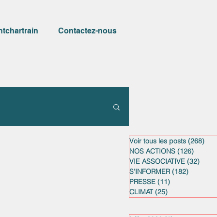
ntchartrain
Contactez-nous
Voir tous les posts
(268)
268
NOS ACTIONS
(126)
126 po
VIE ASSOCIATIVE
(32)
32 po
S'INFORMER
(182)
182 post
PRESSE
(11)
11 posts
CLIMAT
(25)
25 posts