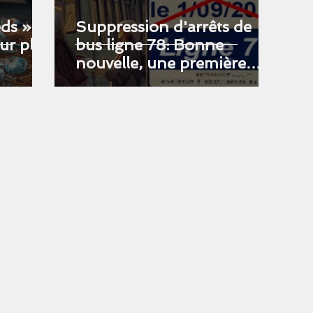
ds »,
Suppression d'arrêts de
ur plus
bus ligne 78: Bonne
nouvelle, une première
manche est gagnée !