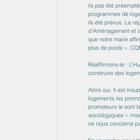
ils pas été préempté
programmes de logem
ils été prévus. La r
d’Aménagement et de
que notre maire affir
plus de poids ». CQ
Réaffirmons-le : L’H
construire des lo
Alors oui, Il est in
logements les promote
promoteurs le sont bi
sociologiques » mis
ne nous concerne pa