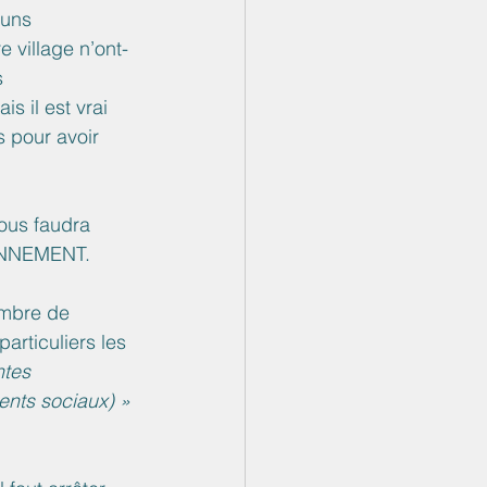
cuns 
 village n’ont-
s 
 il est vrai 
s pour avoir 
nous faudra 
ONNEMENT.
ombre de 
articuliers les 
ntes 
nts sociaux) » 