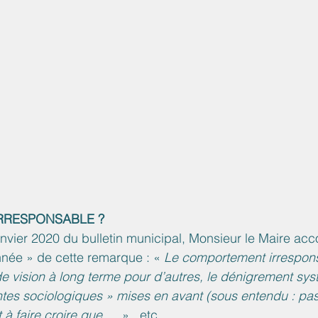
RRESPONSABLE ?
anvier 2020 du bulletin municipal, Monsieur le Maire a
ée » de cette remarque : « 
Le comportement irrespon
de vision à long terme pour d’autres, le dénigrement sy
ntes sociologiques » mises en avant (sous entendu : pa
t à faire croire que …
 »,  etc.