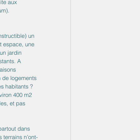
ite aux 
um). 
tructible) un 
et espace, une 
un jardin 
stants. A 
aisons 
n de logements 
s habitants ? 
viron 400 m2 
es, et pas 
partout dans 
terrains n’ont-