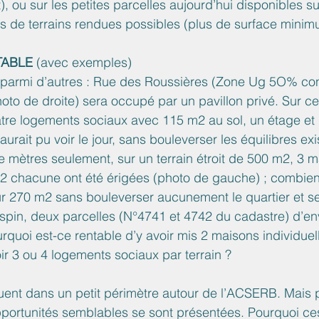
, ou sur les petites parcelles aujourd’hui disponibles su
s de terrains rendues possibles (plus de surface minim
TABLE
 (avec exemples)
armi d’autres : Rue des Roussières (Zone Ug 5O% cons
oto de droite) sera occupé par un pavillon privé. Sur c
tre logements sociaux avec 115 m2 au sol, un étage et 
ait pu voir le jour, sans bouleverser les équilibres exi
 mètres seulement, sur un terrain étroit de 500 m2, 3 m
m2 chacune ont été érigées (photo de gauche) ; combie
r 270 m2 sans bouleverser aucunement le quartier et se
spin, deux parcelles (N°4741 et 4742 du cadastre) d’en
rquoi est-ce rentable d’y avoir mis 2 maisons individuell
oir 3 ou 4 logements sociaux par terrain ?
uent dans un petit périmètre autour de l’ACSERB. Mais 
portunités semblables se sont présentées. Pourquoi ces 