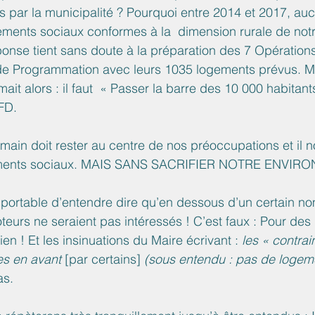
s par la municipalité ? Pourquoi entre 2014 et 2017, au
ents sociaux conformes à la  dimension rurale de notre
éponse tient sans doute à la préparation des 7 Opération
 Programmation avec leurs 1035 logements prévus. Mais
mait alors : il faut  « Passer la barre des 10 000 habitant
FD.
umain doit rester au centre de nos préoccupations et il 
gements sociaux. MAIS SANS SACRIFIER NOTRE ENVIR
supportable d’entendre dire qu’en dessous d’un certain n
urs ne seraient pas intéressés ! C’est faux : Pour des p
en ! Et les insinuations du Maire écrivant : 
les « contrai
es en avant 
[par certains] 
(sous entendu : pas de logeme
s. 