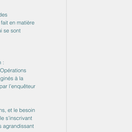
des 
fait en matière 
i se sont 
 :
 Opérations 
inés à la 
ar l’enquêteur 
s, et le besoin 
e s’inscrivant 
es agrandissant 