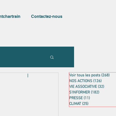
ntchartrain
Contactez-nous
Voir tous les posts
(268)
268
NOS ACTIONS
(126)
126 post
VIE ASSOCIATIVE
(32)
32 pos
S'INFORMER
(182)
182 posts
PRESSE
(11)
11 posts
CLIMAT
(25)
25 posts