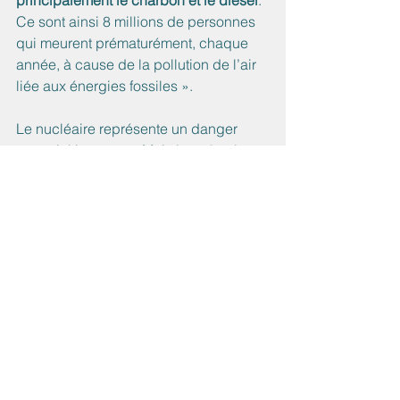
Ce sont ainsi 8 millions de personnes 
qui meurent prématurément, chaque 
année, à cause de la pollution de l’air 
liée aux énergies fossiles ».
Le nucléaire représente un danger 
potentiel important. Mais le co2 et les 
gaz à effet de serre sont l’ennemi 
mortel, en action depuis 2 siècles, 
Notre besoin en énergie continue de 
croitre.