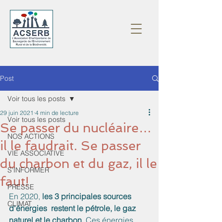
Post
Voir tous les posts
29 juin 2021
4 min de lecture
Voir tous les posts
Se passer du nucléaire…
NOS ACTIONS
il le faudrait. Se passer
VIE ASSOCIATIVE
du charbon et du gaz, il le
S'INFORMER
faut!
PRESSE
En 2020, 
les 3 principales sources 
CLIMAT
d'énergies  restent le pétrole, le gaz 
naturel et le charbon.
 Ces énergies 