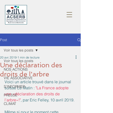
Post
Voir tous les posts
20 avr. 2019
1 min de lecture
Voir tous les posts
Une déclaration des
NOS ACTIONS
droits de l'arbre
VIE ASSOCIATIVE
Voici un article trouvé dans le journal 
S'INFORMER
suisse Le Matin : 
"La France adopte 
une «déclaration des droits de 
PRESSE
l'arbre»!"
, par Eric Felley, 10 avril 2019.
CLIMAT
Même si pour le moment cette 