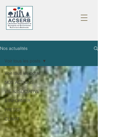
Nos actualités
Voir tous les posts
Voir tous les posts
NOS ACTIONS
VIE ASSOCIATIVE
S'INFORMER
PRESSE
CLIMAT