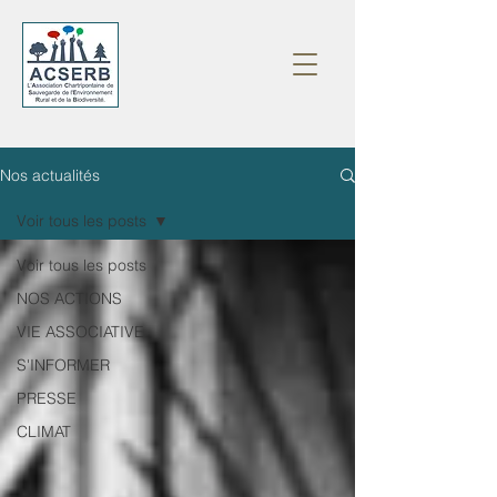
Nos actualités
Voir tous les posts
Voir tous les posts
NOS ACTIONS
VIE ASSOCIATIVE
S'INFORMER
PRESSE
CLIMAT