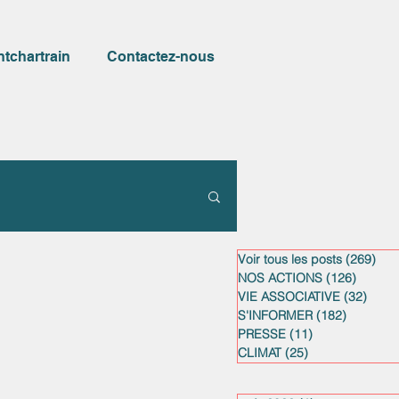
ntchartrain
Contactez-nous
Voir tous les posts
(269)
269
NOS ACTIONS
(126)
126 po
VIE ASSOCIATIVE
(32)
32 po
S'INFORMER
(182)
182 post
PRESSE
(11)
11 posts
CLIMAT
(25)
25 posts