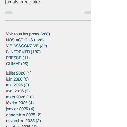
jamais enregistré
Voir tous les posts
(268)
268 posts
NOS ACTIONS
(126)
126 posts
VIE ASSOCIATIVE
(32)
32 posts
S'INFORMER
(182)
182 posts
PRESSE
(11)
11 posts
CLIMAT
(25)
25 posts
juillet 2026
(1)
1 post
juin 2026
(3)
3 posts
mai 2026
(3)
3 posts
avril 2026
(2)
2 posts
mars 2026
(10)
10 posts
février 2026
(4)
4 posts
janvier 2026
(4)
4 posts
décembre 2025
(2)
2 posts
novembre 2025
(2)
2 posts
octobre 2025
(1)
1 post