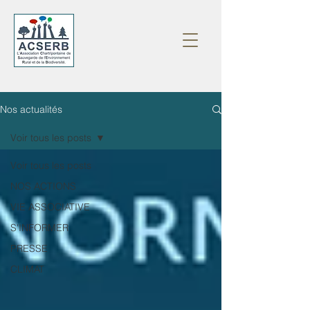
Nos actualités
Voir tous les posts
Voir tous les posts
NOS ACTIONS
VIE ASSOCIATIVE
S'INFORMER
PRESSE
CLIMAT