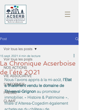
Post
Voir tous les posts
15 sept. 2021
4 min de lecture
Voir tous les posts
La Chronique Acserboise
NOS ACTIONS
de l’été 2021
VIE ASSOCIATIVE
Nous l’avons appris à la mi-août,
 l’Etat 
S'INFORMER
a finalement vendu le domaine de 
Thiverval-Grignon 
au promoteur 
PRESSE
immobilier, « Histoire & Patrimoine », 
CLIMAT
filiale d’Alterea-Cogedim également 
acheteuse du château de 